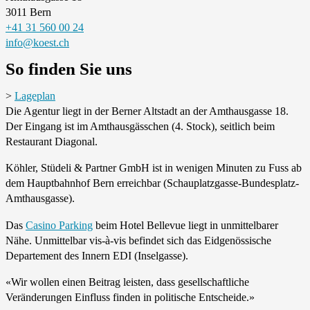
3011 Bern
+41 31 560 00 24
info@koest.ch
So finden Sie uns
>
Lageplan
Die Agentur liegt in der Berner Altstadt an der Amthaus­gasse 18.
Der Eingang ist im Amthaus­gässchen (4. Stock), seitlich beim
Restaurant Diagonal.
Köhler, Stüdeli & Partner GmbH ist in wenigen Minuten zu Fuss ab
dem Haupt­bahnhof Bern erreichbar (Schau­platz­gasse-Bundes­platz-
Amthaus­gasse).
Das
Casino Parking
beim Hotel Bellevue liegt in unmittel­barer
Nähe. Unmit­telbar vis-à-vis befindet sich das Eidge­nössische
Departe­ment des Innern EDI (Insel­gasse).
«Wir wollen einen Beitrag leisten, dass gesellschaftliche
Veränderungen Einfluss finden in politische Entscheide.»