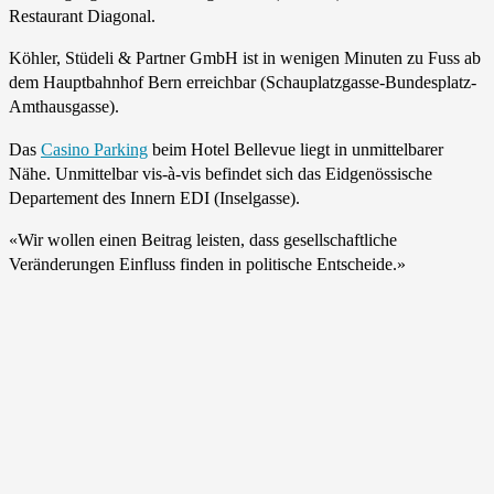
Restaurant Diagonal.
Köhler, Stüdeli & Partner GmbH ist in wenigen Minuten zu Fuss ab
dem Haupt­bahnhof Bern erreichbar (Schau­platz­gasse-Bundes­platz-
Amthaus­gasse).
Das
Casino Parking
beim Hotel Bellevue liegt in unmittel­barer
Nähe. Unmit­telbar vis-à-vis befindet sich das Eidge­nössische
Departe­ment des Innern EDI (Insel­gasse).
«Wir wollen einen Beitrag leisten, dass gesellschaftliche
Veränderungen Einfluss finden in politische Entscheide.»