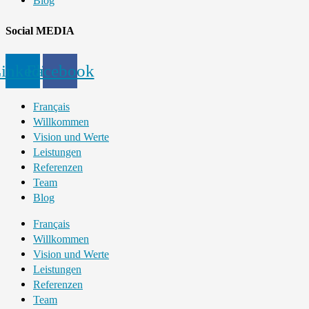
Blog
Social MEDIA
inkedin
Facebook
Français
Willkommen
Vision und Werte
Leistungen
Referenzen
Team
Blog
Français
Willkommen
Vision und Werte
Leistungen
Referenzen
Team